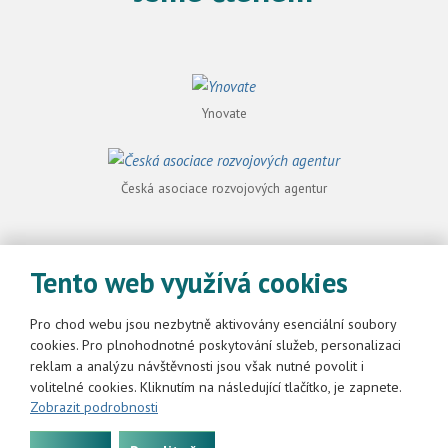
Ynovate
Česká asociace rozvojových agentur
Český cirkulární hotspot
Tento web využívá cookies
Pro chod webu jsou nezbytně aktivovány esenciální soubory
cookies. Pro plnohodnotné poskytování služeb, personalizaci
reklam a analýzu návštěvnosti jsou však nutné povolit i
volitelné cookies. Kliknutím na následující tlačítko, je zapnete.
2026, Regionální rozvojová agentura Pardubického kraje
Zobrazit podrobnosti
Mapa stránek
|
Podmínky použití
|
Nastavení cookies
Tento web je chráněn pomocí Google ReCAPTCHA a platí pro něj
zásady ochrany
osobních údajů
a
smluvní podmínky
společnosti Google.